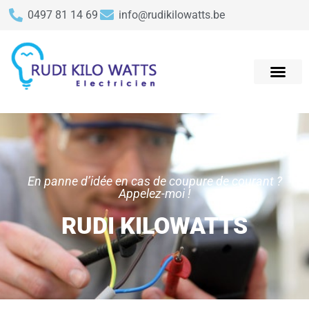
0497 81 14 69
info@rudikilowatts.be
En panne d’idée en cas de coupure de courant ?
Appelez-moi !
RUDI KILOWATTS